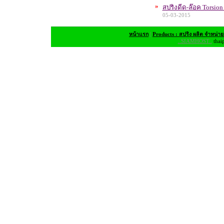
»
สปริงดีด-ล๊อค Torsion
05-03-2015
หน้าแรก
|
Products : สปริง ผลิต จำหน่า
..SIAMHOST..
thai