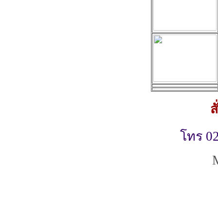
สั่งซื
โทร 02
M