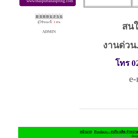
www.thaiputtanaspring.com
ผู้ใช้ขณะนี้:
3
คน
สนใจ
ADMIN
งานด่วน.
โทร 0
e-
หน้าแรก
|
Products : สปริง ผลิต จำหน่า
..SIAMHOST..
thai