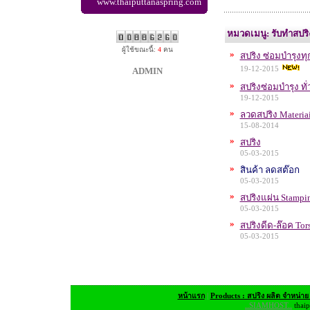
www.thaiputtanaspring.com
หมวดเมนู: รับทำสปริง
ผู้ใช้ขณะนี้:
4
คน
»
สปริง ซ่อมบำรุงท
19-12-2015
ADMIN
»
สปริงซ่อมบำรุง ทั
19-12-2015
»
ลวดสปริง Materiai
15-08-2014
»
สปริง
05-03-2015
»
สินค้า ลดสต๊อก
05-03-2015
»
สปริงแผ่น Stampin
05-03-2015
»
สปริงดีด-ล๊อค Tor
05-03-2015
หน้าแรก
|
Products : สปริง ผลิต จำหน่าย
..SIAMHOST..
thaip