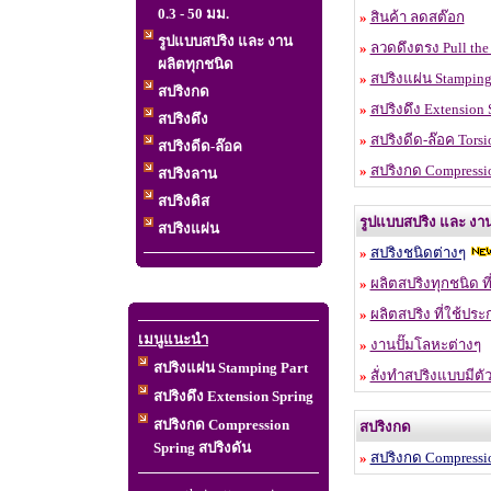
0.3 - 50 มม.
»
สินค้า ลดสต๊อก
รูปแบบสปริง และ งาน
»
ลวดดึงตรง Pull the 
ผลิตทุกชนิด
»
สปริงแผ่น Stamping
สปริงกด
»
สปริงดึง Extension 
สปริงดึง
»
สปริงดีด-ล๊อค Torsi
สปริงดีด-ล๊อค
»
สปริงกด Compressio
สปริงลาน
สปริงดิส
รูปแบบสปริง และ งา
สปริงแผ่น
»
สปริงชนิดต่างๆ
»
ผลิตสปริงทุกชนิด ท
»
ผลิตสปริง ที่ใช้ปร
เมนูแนะนำ
»
งานปั๊มโลหะต่างๆ
สปริงแผ่น Stamping Part
»
สั่งทำสปริงแบบมีตั
สปริงดึง Extension Spring
สปริงกด Compression
สปริงกด
Spring สปริงดัน
»
สปริงกด Compressio