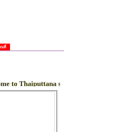
ผนที่
 Thaiputtana spring Website